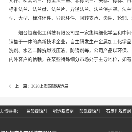
元件、松套法兰、衬里法兰盖、非标法兰、美标、德标、日
标准法兰、法兰盘、法兰片、异径法兰、法兰保护罩、法兰
型、大型、标准环件、异形环件、回转支承、齿圈、轮辋、
烟台恒鑫化工科技有限公司是一家集精细化学品和中间
销售于一体的高新技术企业，自主研发生产金属加工化学品
洗剂、水乙二醇抗燃液压液、防锈剂等，公司产品以环保、
内外客户的信赖，在某些特殊细分市场处于主导地位，如有需求，欢
上一篇：
2020上海国际铸造展
友情链接：
盐酸缓蚀剂
锻造脱模剂
酸洗缓蚀剂
石墨乳脱模剂